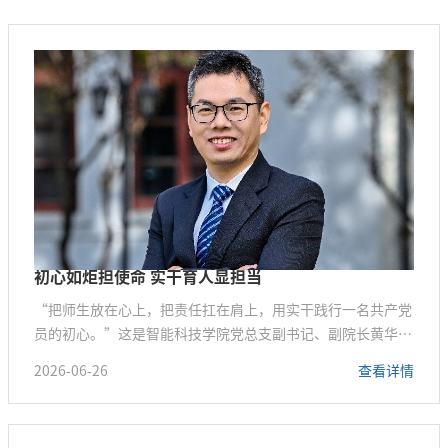
初心如炬担使命 实干育人显担当
“把师生放在心上，把责任扛在肩上，用实干践行一名共产党
员的初心。”这是智能科技学院党总支副书记、副院长黄华杰
的工作感言。作为有着20余年党龄、深耕高校管理与育人一线
2026-06-26
查看详情
的党员干部，他勇挑重担，在思政育人、学生培养、科研平台
建设、教育改革多条战线实干争先，以忠诚底色、务实作风、
为民情怀，成为师生身边可信可学的党员先锋榜样。黄华杰，