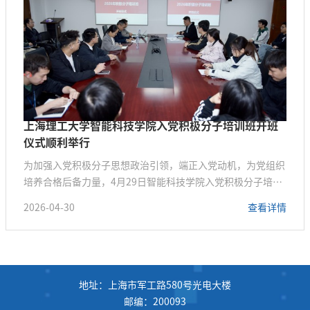
上海理工大学智能科技学院入党积极分子培训班开班
仪式顺利举行
为加强入党积极分子思想政治引领，端正入党动机，为党组织
培养合格后备力量，4月29日智能科技学院入党积极分子培训
班开班仪式在1133会议室顺利召开。辅导员吉喆主持本次开
2026-04-30
查看详情
班仪式，学院党总支副书记、副院长黄华杰作开班动员，马克
思主义学院郭根教授开展专题党课，专职组织员吴雪晴就培训
安排进行详细说明，全体入党积极分子参加仪式。黄华杰在开
班动员中，结合学院学生工作实际，对全体积极分子提出殷切
期望。他指出，入党积极分子...
地址：上海市军工路580号光电大楼
邮编：200093