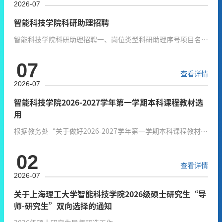
2026-07
F01光学《实验室门禁权限申请表Laboratory Authority
Application Form》v1.1-staff.docxIPC-F01光学《实验室门禁
智能科技学院科研助理招聘
权限申请表Laboratory Authority Application Form》v1.1-学
智能科技学院科研助理招聘一、岗位类型科研助理序号项目名称
生-博士后-外来人员.docx...
项目负责人征集岗位职责拟招聘人数应聘人员基本要求1海外青
07
年高层次人才项目张启明学习并进行实验操作，实验耗材管理，
查看详情
实验室环境维护1具备理工科本科及以上学历，对实验室工作有
2026-07
一定兴趣2上海理工大学科技发展项目（预研培育）顾敏1.协助
学院办公室开展日常行政事务处理；2.协助学院进行学术活动及
智能科技学院2026-2027学年第一学期本科课程教材选
会议的相关会务工作；3.协助学院公众号及网站日常运营维护工
用
作；4.协助...
根据教务处“关于做好2026-2027学年第一学期本科课程教材选
用工作的通知”的要求，学院对2026-2027学年第一学期选用教
02
材进行审核，现将教材选用清单公示如下：
查看详情
2026-07
关于上海理工大学智能科技学院2026级硕士研究生“导
师-研究生”双向选择的通知