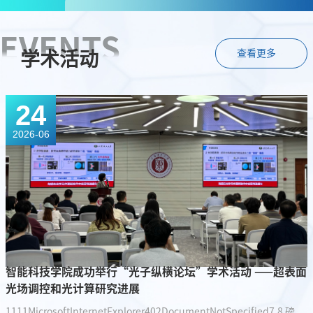
EVENTS
查看更多
学术活动
24
2026-06
智能科技学院成功举行“光子纵横论坛”学术活动 ——超表面
光场调控和光计算研究进展
1111MicrosoftInternetExplorer402DocumentNotSpecified7.8 磅