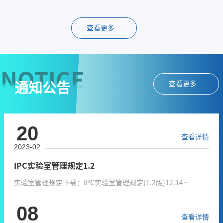
会由黄华杰主持。方心远副院长首先宣读了学院获评 上海市优秀毕业
生 和 上海理工大学优秀毕业生 名单，对获奖同学表示热烈祝贺并为优
查看更多
秀毕业生代表颁发荣誉证书。随后，毕...
NOTICE
查看更多
通知公告
20
查看详情
2023-02
IPC实验室管理规定1.2
实验室管理规定下载：IPC实验室管理规定(1.2版)12.14
版.docxLaboratory Management Regulations（version 1.2）
08
12.14版.doc附件下载：IPC-F01材料-生物《实验室门禁权限申
查看详情
请表Laboratory Authority Application Form》v1.1.docxIPC-