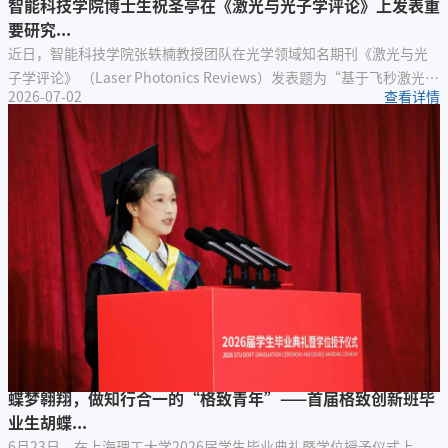
智能科技学院博士生祝圣亭在《激光与光子学评论》上发表重
要研究...
近日，智能科技学院张轶楠教授团队在光学领域知名期刊《激光与光
子学评论》 （Laser Photonics Reviews）发表题为“基于飞秒激光图
2026-07-02
查看详情
案化钙钛矿量子点的多功能衍射深度神经网络”（Femtosecond
Laser Patterning of Perovskite Quantum Dots for Multifunctional
Diffractive Deep Neural Networks）的创新研究成果。智能科技学院
博士生祝圣亭为论文第一作者，张轶楠教授为唯一通讯作者，上海理
工大学为唯一完成单位。衍射深度神经...
蝶梦翱翔，做知行合一的“格致青年”——首届格致创新班毕
业生胡蝶...
6月23日，在上海理工大学2026届学生毕业典礼暨学位授予仪式上，