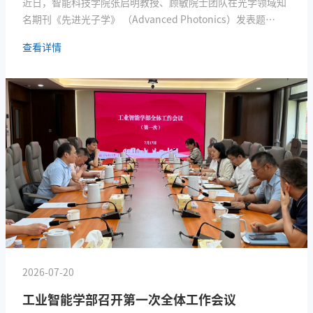
近日，智能科技学院张启明教授、顾敏院士团队在光学领域知
名期刊《先进光子学》 （Advanced Photonics）发表题
为“用原位噪声正则化离散权重训练的高并行光电反馈光子忆
查看详情
阻器储备池计算”（Highly Parallel Optoelectronic-
Feedback Photonic Memristor-Based Reservoir Computing
with In Situ Noise-Regularized Discrete Weight Training）
的创新研究成果。智能科技学院博士生夏皖为论文第一作者，
蔡博渊副研究员、顾敏院士和张...
2026-07-20
工业智能学部召开第一次全体工作会议