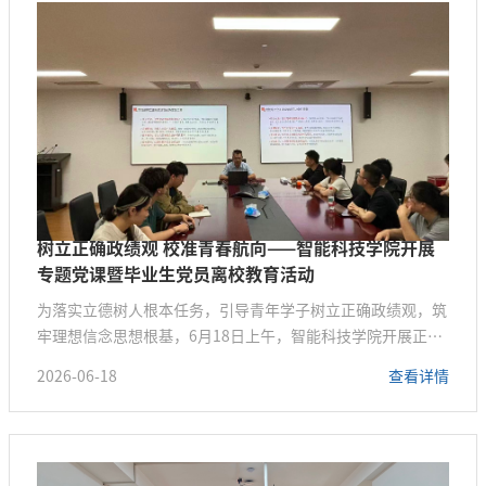
男，汉族，2005年3月入党，2009年参加工作，现任上海理工
大学智能科技学院党总支...
树立正确政绩观 校准青春航向——智能科技学院开展
专题党课暨毕业生党员离校教育活动
为落实立德树人根本任务，引导青年学子树立正确政绩观，筑
牢理想信念思想根基，6月18日上午，智能科技学院开展正确
政绩观专题党课。本次党课由学院党总支副书记、副院长黄华
2026-06-18
查看详情
杰主讲，学院学生党支部参会学习，活动同步开展毕业生党员
离校教育。党课伊始，黄华杰立足新时代高校育人要求与当代
青年成长规律，深度解读正确围绕“政绩为谁而树、树什么样
的政绩、靠什么树政绩”三大核心问题，黄华杰结合学院光学