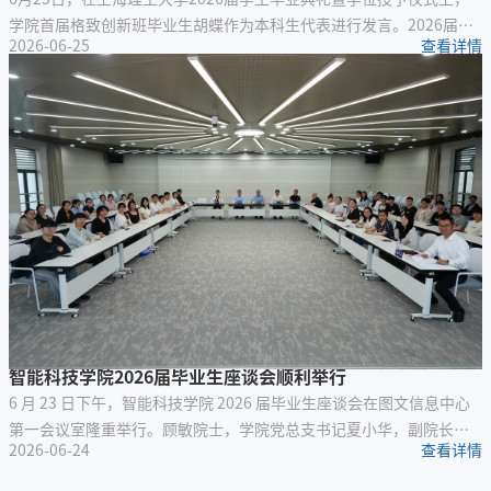
学院首届格致创新班毕业生胡蝶作为本科生代表进行发言。2026届学
2026-06-25
查看详情
生毕业典礼本科生代表发言稿智能科技学院 胡蝶尊敬的各位领导、老
师，亲爱的同学们：大家上午好！我是智能科技学院首届格致创新班
的本科生胡蝶。今天，站在满载青春记忆的校园里，我深感荣幸能代
表2026届全体本科生发言。盛夏风起，蝉鸣逐光，四年上理时光倏忽
而过。此刻的我们，告别青涩韶华，回望...
智能科技学院2026届毕业生座谈会顺利举行
6 月 23 日下午，智能科技学院 2026 届毕业生座谈会在图文信息中心
第一会议室隆重举行。顾敏院士，学院党总支书记夏小华，副院长方
2026-06-24
查看详情
心远，副书记、副院长黄华杰以及学院教师代表出席座谈会，与2026
届本硕博毕业生代表欢聚一堂，共话青春成长，共赴未来征程。座谈