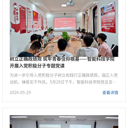
人工智能专业特点，以“...
树立正确政绩观 筑牢青春信仰根基——智能科技学院
开展入党积极分子专题党课
为进一步引导入党积极分子树立和践行正确政绩观，端正入党
动机、锤炼实干作风，5月28日下午，智能科技学院党总支组
织开展入党积极分子专题党课。本次党课特邀学校关工委副主
2026-05-29
查看详情
任、智能科技学院关工委常务副主任施小明教授主讲，学院全
体入党积极分子参加学习。党课结束后，学院党总支书记夏小
华结合青年大学生如何树立和践行正确价值观，与入党积极分
子进行座谈交流。授课过程中，施小明副主任以树立和践行正
确政绩观为核心主题，结...